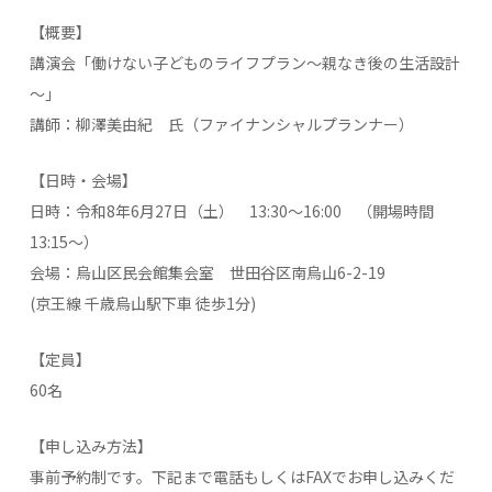
【概要】
講演会「働けない子どものライフプラン～親なき後の生活設計
～」
講師：柳澤美由紀 氏（ファイナンシャルプランナー）
【日時・会場】
日時：令和8年6月27日（土） 13:30～16:00 （開場時間
13:15～）
会場：烏山区民会館集会室 世田谷区南烏山6-2-19
(京王線 千歳烏山駅下車 徒歩1分)
【定員】
60名
【申し込み方法】
事前予約制です。下記まで電話もしくはFAXでお申し込みくだ