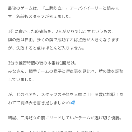
最後のゲームは、「二牌屹立」。アーパイイーリーと読みま
す。名前もスタッフが考えました。
1列に寝かした麻雀牌を、2人がかりで起こすというもの。
牌の数は自由。多くの牌で成功すれば点数が大きくなります
が、失敗すると点はほとんど入りません。
3分の練習時間の後の本番は1回だけ。
みなさん、相手チームの様子と得点表を見比べ、牌の数を調整
していました。
が、どのペアも、スタッフの予想を大幅に上回る数に挑戦！あ
わてて得点表を書き足しました✍
結局、二牌屹立の前にリードしていたチームが逃げ切り優勝。