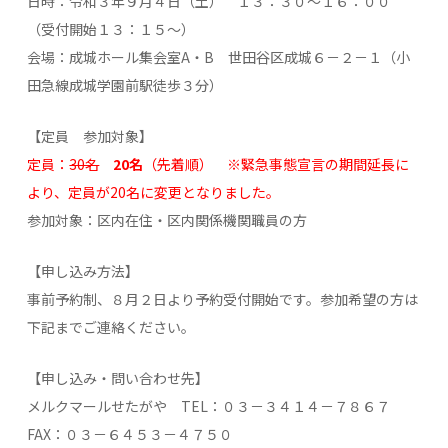
日時：令和３年９月４日（土） １３：３０～１６：００
（受付開始１３：１５～）
会場：成城ホール集会室A・B 世田谷区成城６－２－１（小
田急線成城学園前駅徒歩３分）
【定員 参加対象】
定員：
30名
20名
（先着順） ※緊急事態宣言の期間延長に
より、定員が20名に変更となりました。
参加対象：区内在住・区内関係機関職員の方
【申し込み方法】
事前予約制、８月２日より予約受付開始です。参加希望の方は
下記までご連絡ください。
【申し込み・問い合わせ先】
メルクマールせたがや TEL：０３－３４１４－７８６７
FAX：０３－６４５３－４７５０