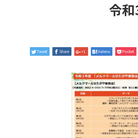
令和
Tweet
Share
+1
Hatena
Pocket