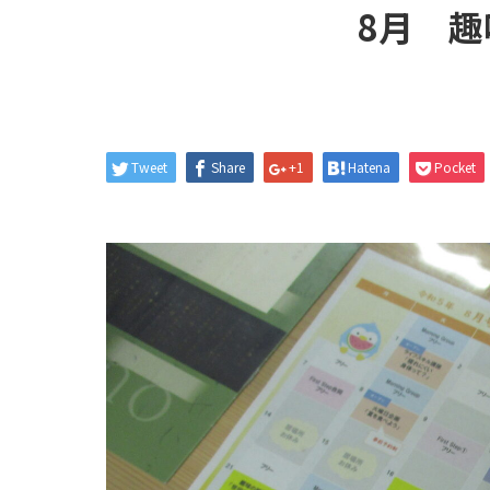
8月 
Tweet
Share
+1
Hatena
Pocket