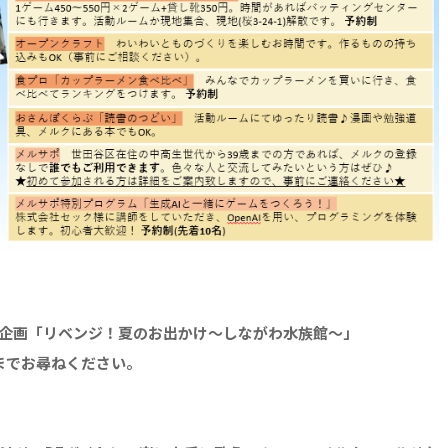
 Step合同企画「リベンジ！夏のお出かけ～しながわ水族館～」
員までお尋ねください。