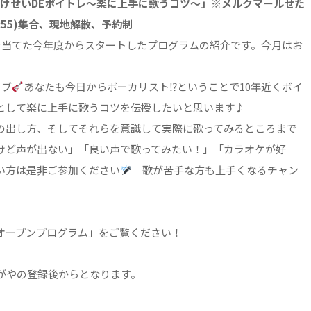
究所「いけせいDEボイトレ～楽に上手に歌うコツ～」※メルクマールせた
3:55)集合、現地解散、予約制
を当てた今年度からスタートしたプログラムの紹介です。今月はお
イブ
あなたも今日からボーカリスト⁉ということで10年近くボイ
として楽に上手に歌うコツを伝授したいと思います♪
の出し方、そしてそれらを意識して実際に歌ってみるところまで
けど声が出ない」「良い声で歌ってみたい！」「カラオケが好
い方は是非ご参加ください
歌が苦手な方も上手くなるチャン
オープンプログラム」をご覧ください！
がやの登録後からとなります。