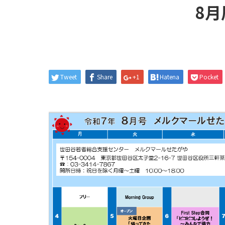
8
Tweet
Share
+1
Hatena
Pocket