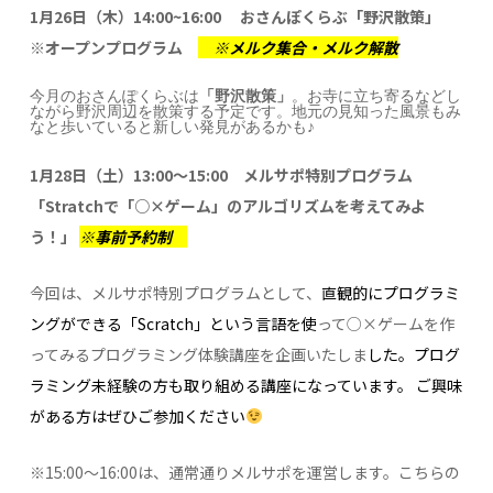
1月26日（木）14:00~16:00
おさんぽくらぶ「野沢散策」
※オープンプログラム
※メルク集合・メルク解散
今月のおさんぽくらぶは
「野沢散策」
。お寺に立ち寄るなどし
ながら野沢周辺を散策する予定です。地元の見知った風景もみ
なと歩いていると新しい発見があるかも♪
1月28日（土）13:00～15:00 メルサポ特別プログラム
「Stratchで「○×ゲーム」のアルゴリズムを考えてみよ
う！」
※事前予約制
今回は、メルサポ特別プログラムとして、
直観的にプログラミ
ングができる「Scratch」という言語を使
って○×ゲームを作
ってみるプログラミング体験講座を企画いたしま
した。
プログ
ラミング未経験の方も取り組める講座になっています。
ご興味
がある方はぜひご参加ください
※15:00～16:00は、通常通りメルサポを運営します。こちらの