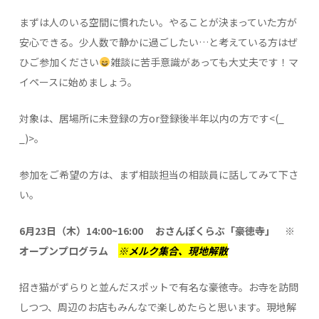
まずは人のいる空間に慣れたい。やることが決まっていた方が
安心できる。少人数で静かに過ごしたい…と考えている方はぜ
ひご参加ください
雑談に苦手意識があっても大丈夫です！マ
イペースに始めましょう。
対象は、居場所に未登録の方or登録後半年以内の方です<(_
_)>。
参加をご希望の方は、まず相談担当の相談員に話してみて下さ
い。
6月23日（木）14:00~16:00
おさんぽくらぶ「豪徳寺」
※
オープンプログラム
※メルク集合、現地解散
招き猫がずらりと並んだスポットで有名な豪徳寺。お寺を訪問
しつつ、周辺のお店もみんなで楽しめたらと思います。現地解